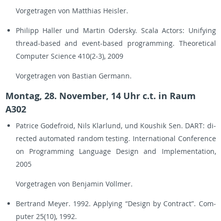
Vor­ge­tra­gen von Mat­thi­as Heis­ler.
Phil­ipp Hal­ler und Mar­tin Oder­s­ky. Scala Ac­tors: Uni­fy­ing
thre­ad-ba­sed and event-ba­sed pro­gramming. Theo­re­ti­cal
Com­pu­ter Sci­ence 410(2-3), 2009
Vor­ge­tra­gen von Bas­ti­an Ger­mann.
Mon­tag, 28. No­vem­ber, 14 Uhr c.t. in Raum
A302
Pa­tri­ce Go­de­f­ro­id, Nils Klar­lund, und Kous­hik Sen. DART: di­
rec­ted au­to­ma­ted ran­dom tes­ting. In­ter­na­tio­nal Con­fe­rence
on Pro­gramming Lan­gua­ge De­sign and Im­ple­men­ta­ti­on,
2005
Vor­ge­tra­gen von Ben­ja­min Voll­mer.
Bertrand Meyer. 1992. Ap­p­ly­ing “De­sign by Contract”. Com­
pu­ter 25(10), 1992.