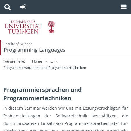
Faculty of Science
Programming Languages
You are here:
Home
...
Programmiersprachen und Programmiertechniken
Programmiersprachen und
Programmiertechniken
In die­sem Se­mi­nar wer­den wir uns mit Lö­sung­vor­schlä­gen für
Pro­blem­stel­lun­gen der Soft­ware­tech­nik be­schäf­ti­gen, die
durch in­no­va­ti­ven Ein­satz von Pro­gram­mier­spra­chen oder for­
ge­schrit­te­ne Kon­zep­te von Pro­gram­mier­spra­chen er­mög­licht