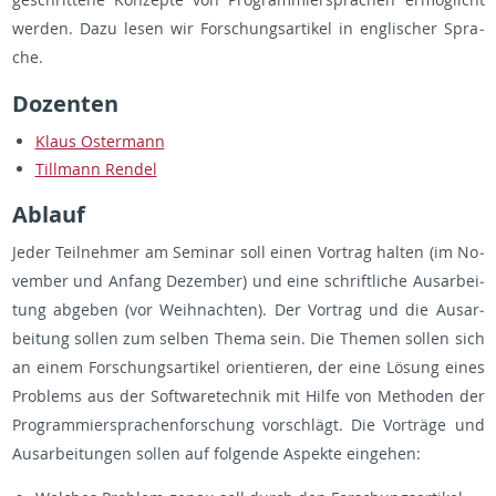
wer­den. Dazu lesen wir For­schungs­ar­ti­kel in eng­li­scher Spra­
che.
Do­zen­ten
Klaus Os­ter­mann
Till­mann Ren­del
Ab­lauf
Jeder Teil­neh­mer am Se­mi­nar soll einen Vor­trag hal­ten (im No­
vem­ber und An­fang De­zem­ber) und eine schrift­li­che Aus­ar­bei­
tung ab­ge­ben (vor Weih­nach­ten). Der Vor­trag und die Aus­ar­
bei­tung sol­len zum sel­ben Thema sein. Die The­men sol­len sich
an einem For­schungs­ar­ti­kel ori­en­tie­ren, der eine Lö­sung eines
Pro­blems aus der Soft­ware­tech­nik mit Hilfe von Me­tho­den der
Pro­gram­mier­spra­chen­for­schung vor­schlägt. Die Vor­trä­ge und
Aus­ar­bei­tun­gen sol­len auf fol­gen­de As­pek­te ein­ge­hen: