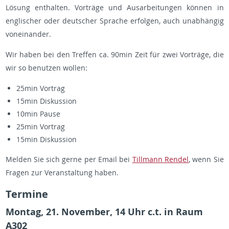
Lö­sung ent­hal­ten. Vor­trä­ge und Aus­ar­bei­tun­gen kön­nen in
eng­li­scher oder deut­scher Spra­che er­fol­gen, auch un­ab­hän­gig
von­ein­an­der.
Wir haben bei den Tref­fen ca. 90min Zeit für zwei Vor­trä­ge, die
wir so be­nut­zen wol­len:
25min Vor­trag
15min Dis­kus­si­on
10min Pause
25min Vor­trag
15min Dis­kus­si­on
Mel­den Sie sich gerne per Email bei
Till­mann Ren­del
, wenn Sie
Fra­gen zur Ver­an­stal­tung haben.
Ter­mi­ne
Mon­tag, 21. No­vem­ber, 14 Uhr c.t. in Raum
A302