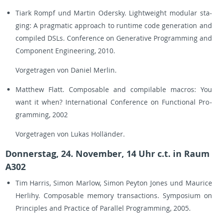
Tiark Rompf und Mar­tin Oder­s­ky. Light­weight mo­du­lar sta­
ging: A prag­ma­tic ap­proach to run­ti­me code ge­ne­ra­ti­on and
com­pi­led DSLs. Con­fe­rence on Ge­ne­ra­ti­ve Pro­gramming and
Com­po­nent En­gi­nee­ring, 2010.
Vor­ge­tra­gen von Da­ni­el Mer­lin.
Mat­t­hew Flatt. Com­po­sa­ble and com­pil­able ma­cros: You
want it when? In­ter­na­tio­nal Con­fe­rence on Func­tio­nal Pro­
gramming, 2002
Vor­ge­tra­gen von Lukas Hol­län­der.
Don­ners­tag, 24. No­vem­ber, 14 Uhr c.t. in Raum
A302
Tim Har­ris, Simon Mar­low, Simon Pey­ton Jones und Mau­rice
Her­li­hy. Com­po­sa­ble me­mo­ry tran­sac­tions. Sym­po­si­um on
Prin­ci­ples and Prac­tice of Par­al­lel Pro­gramming, 2005.