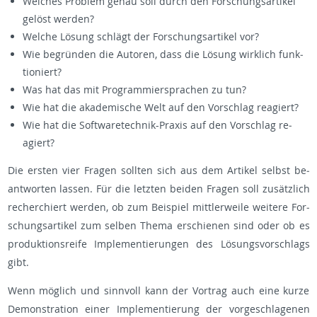
Wel­ches Pro­blem genau soll durch den For­schungs­ar­ti­kel
ge­löst wer­den?
Wel­che Lö­sung schlägt der For­schungs­ar­ti­kel vor?
Wie be­grün­den die Au­to­ren, dass die Lö­sung wirk­lich funk­
tio­niert?
Was hat das mit Pro­gram­mier­spra­chen zu tun?
Wie hat die aka­de­mi­sche Welt auf den Vor­schlag re­agiert?
Wie hat die Soft­ware­tech­nik-Pra­xis auf den Vor­schlag re­
agiert?
Die ers­ten vier Fra­gen soll­ten sich aus dem Ar­ti­kel selbst be­
ant­wor­ten las­sen. Für die letz­ten bei­den Fra­gen soll zu­sätz­lich
re­cher­chiert wer­den, ob zum Bei­spiel mitt­ler­wei­le wei­te­re For­
schungs­ar­ti­kel zum sel­ben Thema er­schie­nen sind oder ob es
pro­duk­ti­ons­rei­fe Im­ple­men­tie­run­gen des Lö­sungs­vor­schlags
gibt.
Wenn mög­lich und sinn­voll kann der Vor­trag auch eine kurze
De­mons­tra­ti­on einer Im­ple­men­tie­rung der vor­ge­schla­ge­nen