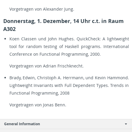
Vor­ge­tra­gen von Alex­an­der Jung.
Don­ners­tag, 1. De­zem­ber, 14 Uhr c.t. in Raum
A302
Koen Clas­sen und John Hug­hes. Quick­Check: A light­weight
tool for ran­dom tes­ting of Has­kell pro­grams. In­ter­na­tio­nal
Con­fe­rence on Func­tio­nal Pro­gramming, 2000.
Vor­ge­tra­gen von Adri­an Frisch­knecht.
Brady, Edwin, Chris­toph A. Herr­mann, und Kevin Ham­mond.
Light­weight In­va­ri­ants with Full De­pen­dent Types. Trends in
Func­tio­nal Pro­gramming, 2008
Vor­ge­tra­gen von Jonas Benn.
General Information